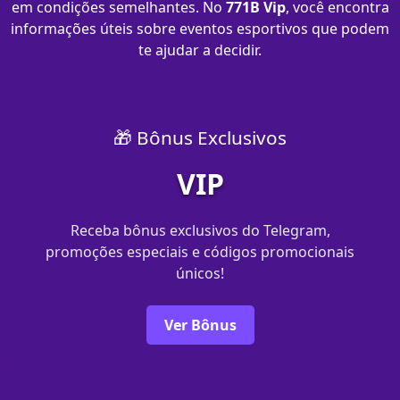
em condições semelhantes. No
771B Vip
, você encontra
informações úteis sobre eventos esportivos que podem
te ajudar a decidir.
🎁 Bônus Exclusivos
VIP
Receba bônus exclusivos do Telegram,
promoções especiais e códigos promocionais
únicos!
Ver Bônus