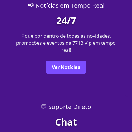
📢 Notícias em Tempo Real
24/7
Fique por dentro de todas as novidades,
promoções e eventos da 771B Vip em tempo
real!
Ver Notícias
💬 Suporte Direto
Chat