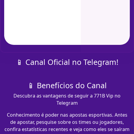
📱 Canal Oficial no Telegram!
📱 Benefícios do Canal
Descubra as vantagens de seguir a 771B Vip no
Telegram
Conhecimento é poder nas apostas esportivas. Antes
de apostar, pesquise sobre os times ou jogadores,
confira estatísticas recentes e veja como eles se saíram