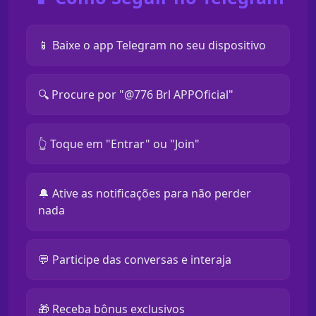
📱 Baixe o app Telegram no seu dispositivo
🔍 Procure por "@776 Brl APPOficial"
👆 Toque em "Entrar" ou "Join"
🔔 Ative as notificações para não perder
nada
💬 Participe das conversas e interaja
🎁 Receba bônus exclusivos