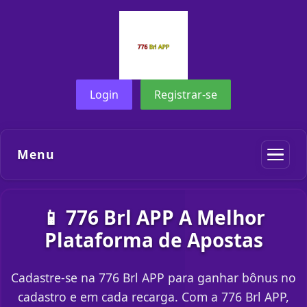
Login
Registrar-se
Menu
📱 776 Brl APP A Melhor
Plataforma de Apostas
Cadastre-se na 776 Brl APP para ganhar bônus no
cadastro e em cada recarga. Com a 776 Brl APP,