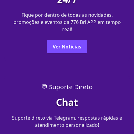
Fique por dentro de todas as novidades,
promoções e eventos da 776 Brl APP em tempo
real!
Ver Notícias
💬 Suporte Direto
Chat
Suporte direto via Telegram, respostas rápidas e
atendimento personalizado!