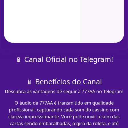
📱 Canal Oficial no Telegram!
📱 Benefícios do Canal
Descubra as vantagens de seguir a 777AA no Telegram
O áudio da 777AA é transmitido em qualidade
profissional, capturando cada som do cassino com
clareza impressionante. Você pode ouvir o som das
cartas sendo embaralhadas, o giro da roleta, e até