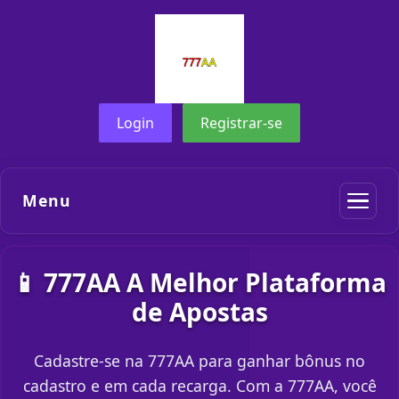
Login
Registrar-se
Menu
📱 777AA A Melhor Plataforma
de Apostas
Cadastre-se na 777AA para ganhar bônus no
cadastro e em cada recarga. Com a 777AA, você