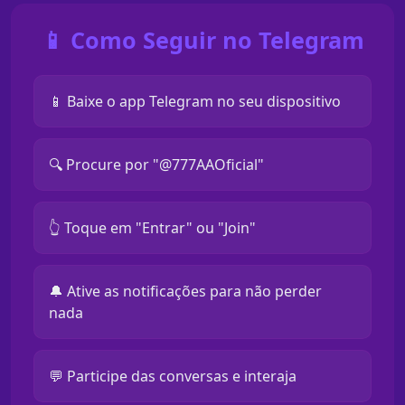
📱 Como Seguir no Telegram
📱 Baixe o app Telegram no seu dispositivo
🔍 Procure por "@777AAOficial"
👆 Toque em "Entrar" ou "Join"
🔔 Ative as notificações para não perder
nada
💬 Participe das conversas e interaja