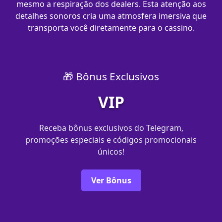
mesmo a respiração dos dealers. Esta atenção aos
detalhes sonoros cria uma atmosfera imersiva que
transporta você diretamente para o cassino.
🎁 Bônus Exclusivos
VIP
Receba bônus exclusivos do Telegram,
promoções especiais e códigos promocionais
únicos!
Ver Bônus