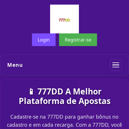
Login
Registrar-se
Menu
📱 777DD A Melhor
Plataforma de Apostas
Cadastre-se na 777DD para ganhar bônus no
cadastro e em cada recarga. Com a 777DD, você