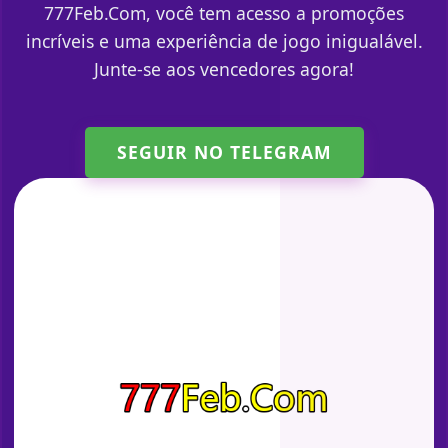
777Feb.Com, você tem acesso a promoções
incríveis e uma experiência de jogo inigualável.
Junte-se aos vencedores agora!
SEGUIR NO TELEGRAM