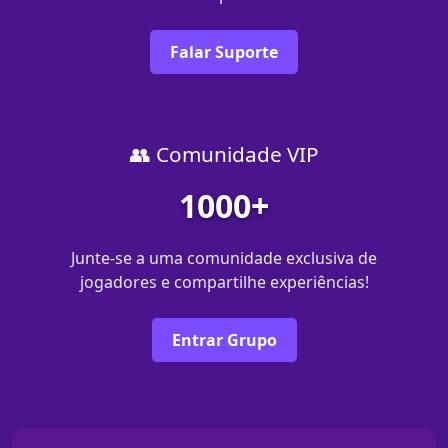
Falar Suporte
👥 Comunidade VIP
1000+
Junte-se a uma comunidade exclusiva de
jogadores e compartilhe experiências!
Entrar Grupo