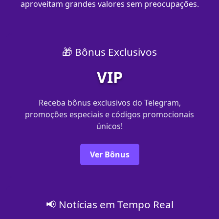
aproveitam grandes valores sem preocupações.
🎁 Bônus Exclusivos
VIP
Receba bônus exclusivos do Telegram,
promoções especiais e códigos promocionais
únicos!
Ver Bônus
📢 Notícias em Tempo Real