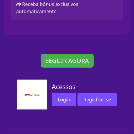
🎁 Receba bônus exclusivos
automaticamente
SEGUIR AGORA
Acessos
Login
Registrar-se