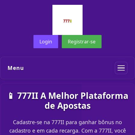
Login
Registrar-se
Menu
📱 777II A Melhor Plataforma
de Apostas
Cadastre-se na 777II para ganhar bônus no
cadastro e em cada recarga. Com a 777II, você