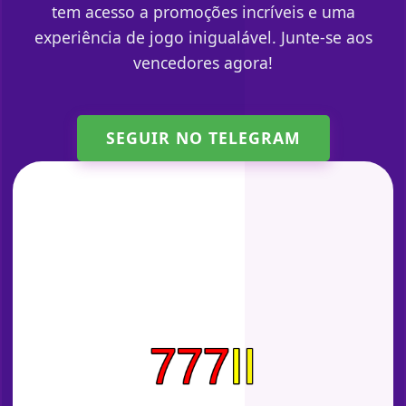
tem acesso a promoções incríveis e uma
experiência de jogo inigualável. Junte-se aos
vencedores agora!
SEGUIR NO TELEGRAM