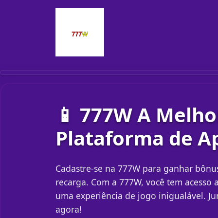
📱 777W A Melho
Plataforma de A
Cadastre-se na 777W para ganhar bônus
recarga. Com a 777W, você tem acesso a
uma experiência de jogo inigualável. J
agora!