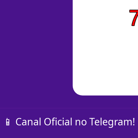
📱 Canal Oficial no Telegram!