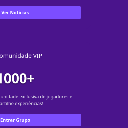
Ver Notícias
Comunidade VIP
1000+
unidade exclusiva de jogadores e
rtilhe experiências!
Entrar Grupo