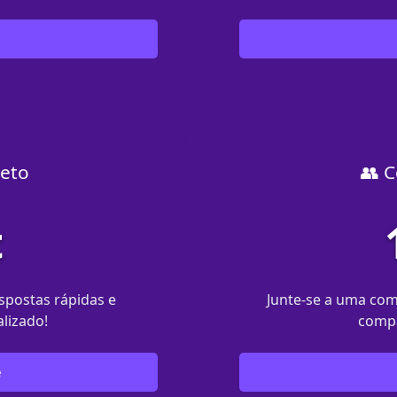
reto
👥 
t
espostas rápidas e
Junte-se a uma com
lizado!
compa
e