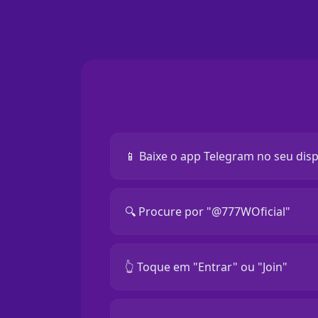
📱 Baixe o app Telegram no seu disp
🔍 Procure por "@777WOficial"
👆 Toque em "Entrar" ou "Join"