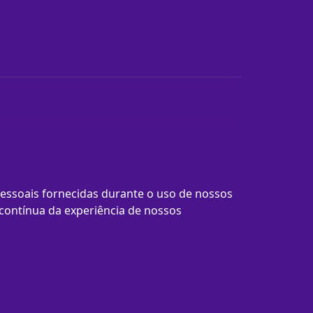
essoais fornecidas durante o uso de nossos
 contínua da experiência de nossos