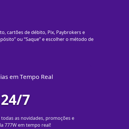
o, cartões de débito, Pix, Paybrokers e
epósito” ou “Saque” e escolher o método de
cias em Tempo Real
24/7
e todas as novidades, promoções e
da 777W em tempo real!