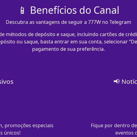
📱 Benefícios do Canal
Descubra as vantagens de seguir a 777W no Telegram
 métodos de depósito e saque, incluindo cartões de crédit
epósito ou saque, basta entrar em sua conta, selecionar “D
pagamento de sua preferência.
sivos
📢 Notí
m, promoções especiais
Fique por dentro d
s únicos!
eventos 