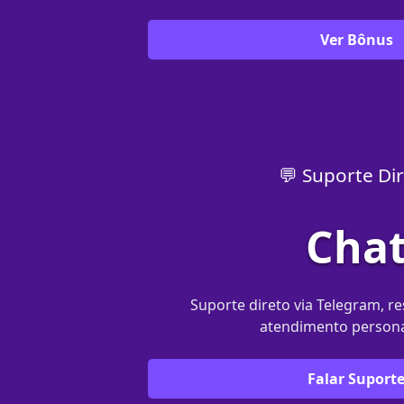
Ver Bônus
💬 Suporte Di
Cha
Suporte direto via Telegram, r
atendimento persona
Falar Suport