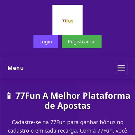
Login
Registrar-se
Menu
📱 77Fun A Melhor Plataforma
de Apostas
Cadastre-se na 77Fun para ganhar bônus no
cadastro e em cada recarga. Com a 77Fun, você