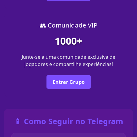
👥 Comunidade VIP
1000+
Junte-se a uma comunidade exclusiva de
jogadores e compartilhe experiências!
Entrar Grupo
📱 Como Seguir no Telegram