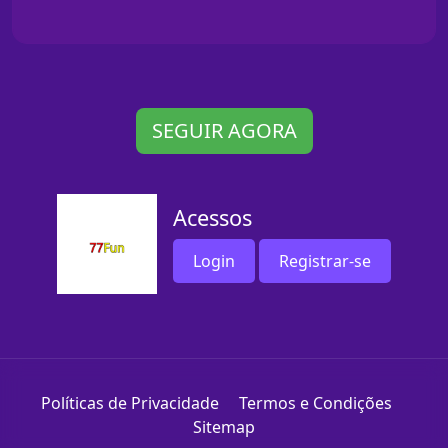
SEGUIR AGORA
Acessos
Login
Registrar-se
Políticas de Privacidade
Termos e Condições
Sitemap