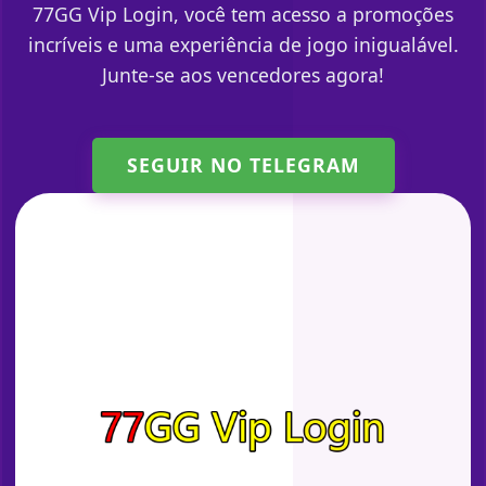
77GG Vip Login, você tem acesso a promoções
incríveis e uma experiência de jogo inigualável.
Junte-se aos vencedores agora!
SEGUIR NO TELEGRAM