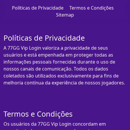
Políticas de Privacidade
Termos e Condições
Sitemap
Políticas de Privacidade
A 77GG Vip Login valoriza a privacidade de seus
usuários e está empenhada em proteger todas as
informações pessoais fornecidas durante o uso de
nossos canais de comunicação. Todos os dados
coletados são utilizados exclusivamente para fins de
melhoria contínua da experiência de nossos jogadores.
Termos e Condições
Os usuários da 77GG Vip Login concordam em