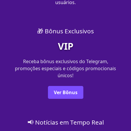
usuários.
🎁 Bônus Exclusivos
VIP
Receba bônus exclusivos do Telegram,
promoções especiais e códigos promocionais
únicos!
Ver Bônus
📢 Notícias em Tempo Real