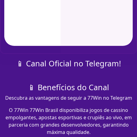
📱 Canal Oficial no Telegram!
📱 Benefícios do Canal
Descubra as vantagens de seguir a 77Win no Telegram
O 77Win 77Win Brasil disponibiliza jogos de cassino
empolgantes, apostas esportivas e crupiês ao vivo, em
parceria com grandes desenvolvedores, garantindo
máxima qualidade.