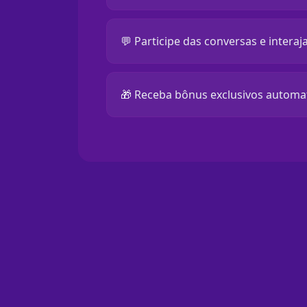
💬 Participe das conversas e interaj
🎁 Receba bônus exclusivos autom