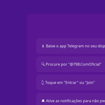
📱 Baixe o app Telegram no seu disp
🔍 Procure por "@79B.ComOficial"
👆 Toque em "Entrar" ou "Join"
🔔 Ative as notificações para não p