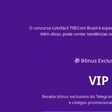
O concurso Lotofácil 79B.Com Brasil é es
Além disso, pode conter tendências o
🎁 Bônus Exclu
VIP
Receba bônus exclusivos do Telegra
e códigos promocionai