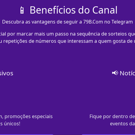
📱 Benefícios do Canal
Descubra as vantagens de seguir a 79B.Com no Telegram
pecial por marcar mais um passo na sequência de sorteios
u repetições de números que interessam a quem gosta de usa
sivos
📢 Notí
m, promoções especiais
Fique por dentro d
s únicos!
eventos da