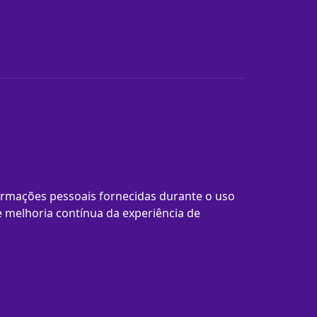
formações pessoais fornecidas durante o uso
e melhoria contínua da experiência de