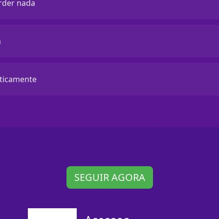
erder nada
a
aticamente
SEGUIR AGORA