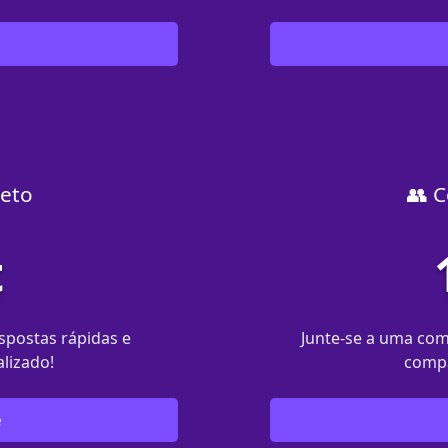
reto
👥 
t
espostas rápidas e
Junte-se a uma com
lizado!
compa
e