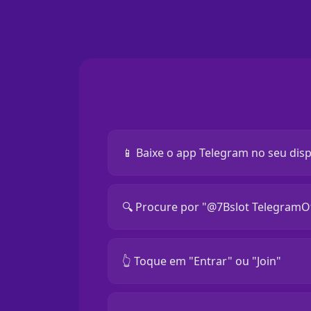
📱 Baixe o app Telegram no seu disp
🔍 Procure por "@7Bslot TelegramOf
👆 Toque em "Entrar" ou "Join"