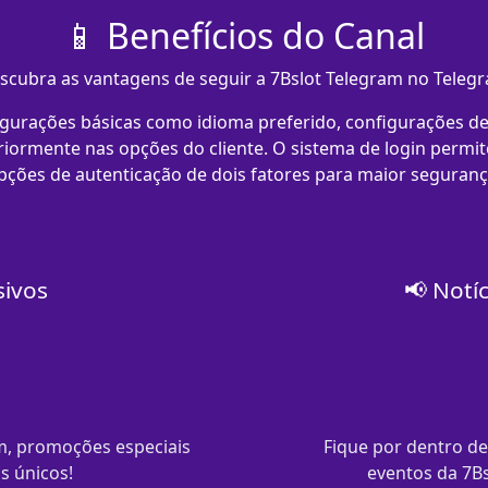
📱 Benefícios do Canal
scubra as vantagens de seguir a 7Bslot Telegram no Teleg
nfigurações básicas como idioma preferido, configurações de
iormente nas opções do cliente. O sistema de login permit
pções de autenticação de dois fatores para maior seguranç
sivos
📢 Notí
m, promoções especiais
Fique por dentro d
s únicos!
eventos da 7B