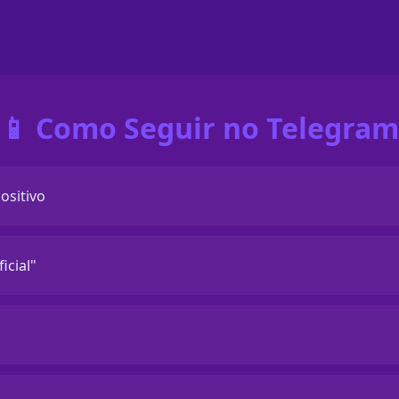
📱 Como Seguir no Telegram
ositivo
icial"