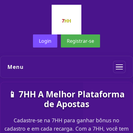
Login
Registrar-se
Menu
📱 7HH A Melhor Plataforma
de Apostas
Cadastre-se na 7HH para ganhar bônus no
cadastro e em cada recarga. Com a 7HH, você tem