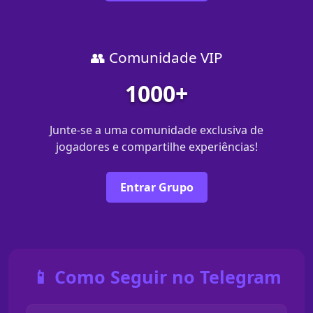
👥 Comunidade VIP
1000+
Junte-se a uma comunidade exclusiva de
jogadores e compartilhe experiências!
Entrar Grupo
📱 Como Seguir no Telegram