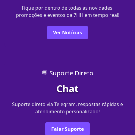
Fique por dentro de todas as novidades,
promoções e eventos da 7HH em tempo real!
Ver Notícias
💬 Suporte Direto
Chat
Suporte direto via Telegram, respostas rápidas e
atendimento personalizado!
Falar Suporte