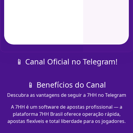
📱 Canal Oficial no Telegram!
📱 Benefícios do Canal
Descubra as vantagens de seguir a 7HH no Telegram
A 7HH é um software de apostas profissional — a
plataforma 7HH Brasil oferece operação rápida,
apostas flexíveis e total liberdade para os jogadores.