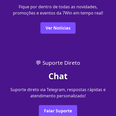
Fique por dentro de todas as novidades,
promoções e eventos da 7Win em tempo real!
Ver Notícias
💬 Suporte Direto
Chat
Suporte direto via Telegram, respostas rápidas e
atendimento personalizado!
Falar Suporte