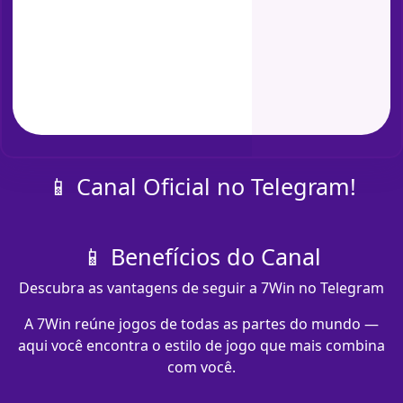
📱 Canal Oficial no Telegram!
📱 Benefícios do Canal
Descubra as vantagens de seguir a 7Win no Telegram
A 7Win reúne jogos de todas as partes do mundo —
aqui você encontra o estilo de jogo que mais combina
com você.