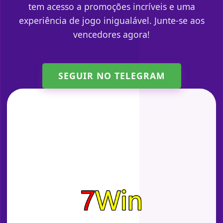
tem acesso a promoções incríveis e uma
experiência de jogo inigualável. Junte-se aos
vencedores agora!
SEGUIR NO TELEGRAM