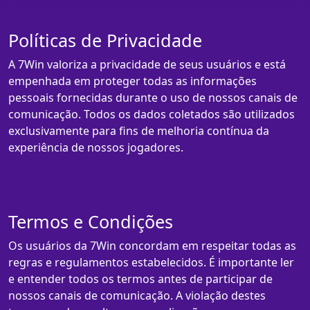
Políticas de Privacidade
A 7Win valoriza a privacidade de seus usuários e está
empenhada em proteger todas as informações
pessoais fornecidas durante o uso de nossos canais de
comunicação. Todos os dados coletados são utilizados
exclusivamente para fins de melhoria contínua da
experiência de nossos jogadores.
Termos e Condições
Os usuários da 7Win concordam em respeitar todas as
regras e regulamentos estabelecidos. É importante ler
e entender todos os termos antes de participar de
nossos canais de comunicação. A violação destes