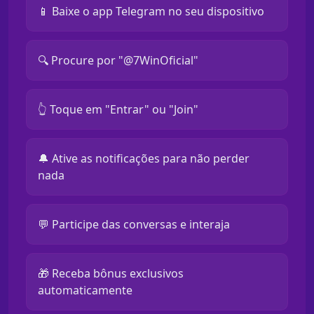
📱 Baixe o app Telegram no seu dispositivo
🔍 Procure por "@7WinOficial"
👆 Toque em "Entrar" ou "Join"
🔔 Ative as notificações para não perder
nada
💬 Participe das conversas e interaja
🎁 Receba bônus exclusivos
automaticamente