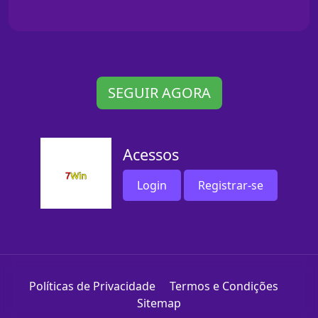
SEGUIR AGORA
Acessos
Login
Registrar-se
Políticas de Privacidade
Termos e Condições
Sitemap