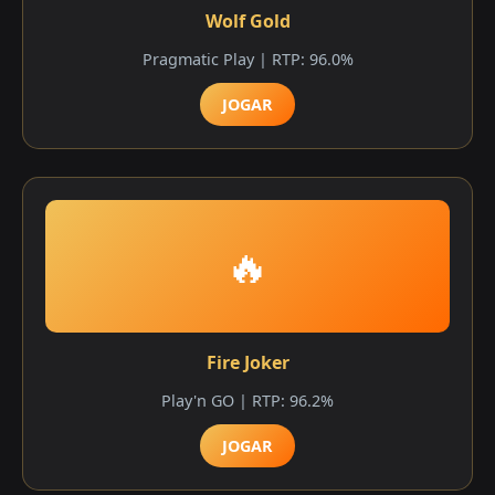
Wolf Gold
Pragmatic Play | RTP: 96.0%
JOGAR
🔥
Fire Joker
Play'n GO | RTP: 96.2%
JOGAR