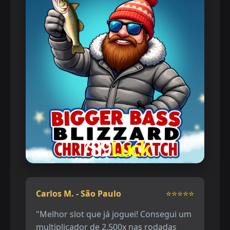
Carlos M. - São Paulo
⭐⭐⭐⭐⭐
"Melhor slot que já joguei! Consegui um
multiplicador de 2.500x nas rodadas