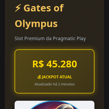
⚡ Gates of
Olympus
Slot Premium da Pragmatic Play
R$ 45.280
💰 JACKPOT ATUAL
Atualizado há 2 minutos