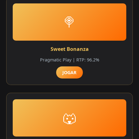
🍭
Sweet Bonanza
Pragmatic Play | RTP: 96.2%
JOGAR
🐺