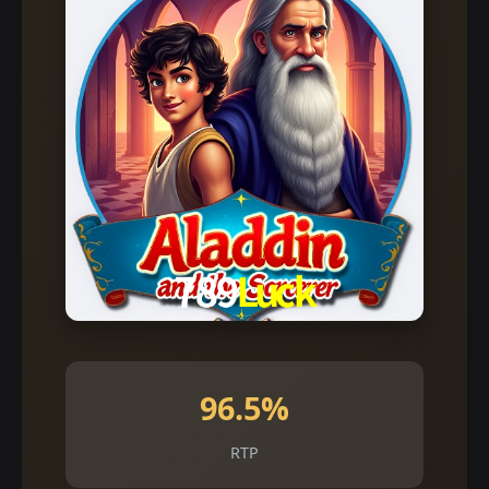
96.5%
RTP