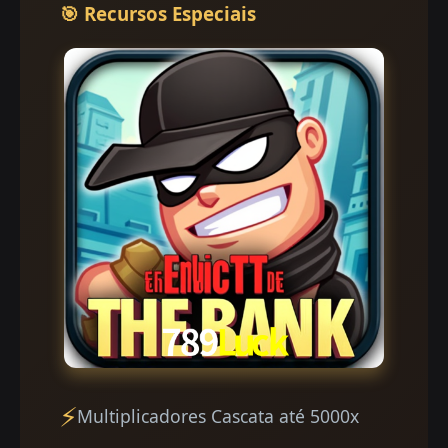
🎯 Recursos Especiais
Multiplicadores Cascata até 5000x