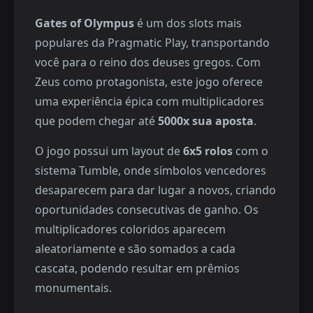
Gates of Olympus
é um dos slots mais
populares da Pragmatic Play, transportando
você para o reino dos deuses gregos. Com
Zeus como protagonista, este jogo oferece
uma experiência épica com multiplicadores
que podem chegar até
5000x sua aposta
.
O jogo possui um layout de
6x5 rolos
com o
sistema Tumble, onde símbolos vencedores
desaparecem para dar lugar a novos, criando
oportunidades consecutivas de ganho. Os
multiplicadores coloridos aparecem
aleatoriamente e são somados a cada
cascata, podendo resultar em prêmios
monumentais.