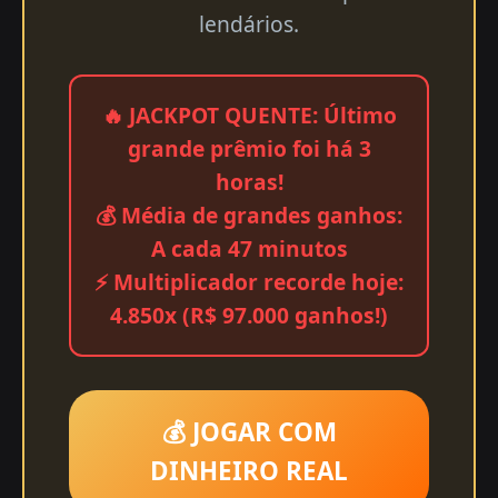
lendários.
🔥 JACKPOT QUENTE: Último
grande prêmio foi há 3
horas!
💰 Média de grandes ganhos:
A cada 47 minutos
⚡ Multiplicador recorde hoje:
4.850x (R$ 97.000 ganhos!)
💰 JOGAR COM
DINHEIRO REAL