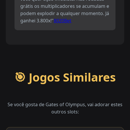
grátis os multiplicadores se acumulam e
podem explodir a qualquer momento. Já
ganhei 3.800x!"
8020Bet
🎯 Jogos Similares
Se você gosta de Gates of Olympus, vai adorar estes
outros slots: