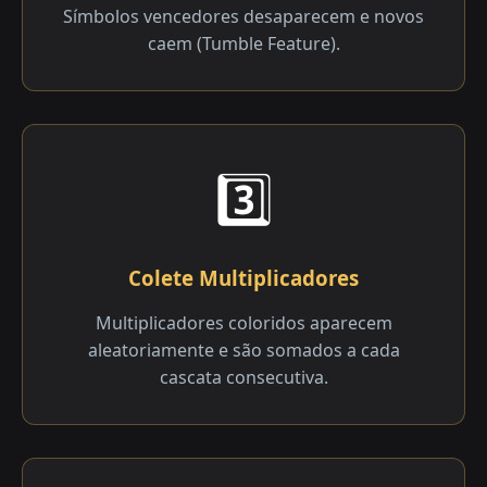
Símbolos vencedores desaparecem e novos
caem (Tumble Feature).
3️⃣
Colete Multiplicadores
Multiplicadores coloridos aparecem
aleatoriamente e são somados a cada
cascata consecutiva.